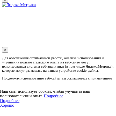
×
Для обеспечения оптимальной работы, анализа использования и
улучшения пользовательского опыта на веб-сайте могут
использоваться системы веб-аналитики (в том числе Яндекс.Метрика),
которые могут размещать на вашем устройстве cookie-файлы.
Продолжая использование веб-сайта, вы соглашаетесь с применением
указанных технологий и размещением cookie-файлов. Вы можете
удалить cookie-файлы с вашего устройства через настройки браузера, а
также заблокировать размещение cookie-файлов, однако при этом
Наш сайт использует cookies, чтобы улучшить ваш
некоторые функции веб-сайта могут быть недоступными в связи с
пользовательский опыт.
Подробнее
технологическими ограничениями движка.
Подробнее
Хорошо
Дополнительную информацию вы можете найти в
политике
конфиденциальности.