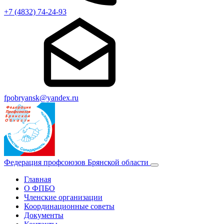
+7 (4832) 74-24-93
fpobryansk@yandex.ru
Федерация профсоюзов Брянской области
Главная
О ФПБО
Членские организации
Координационные советы
Документы