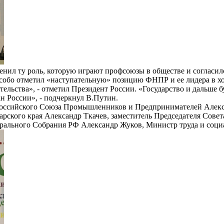
ил ту роль, которую играют профсоюзы в обществе и согласился
особо отметил «наступательную» позицию ФНПР и ее лидера в хо
льства», - отметил Президент России. «Государство и дальше 
н России», - подчеркнул В.Путин.
т Российского Союза Промышленников и Предпринимателей Але
рского края Александр Ткачев, заместитель Председателя Сове
ерального Собрания РФ Александр Жуков, Министр труда и соци