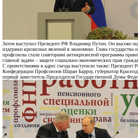
Затем выступил Президент РФ Владимир Путин. Он высоко оцен
издержки кризисных явлений в экономике. Глава государства 
профсоюзы стали соавторами антикризисной программы правите
главной задачи – защите социально-экономических прав гражда
С приветствиями в адрес съезда выступили также: Президен
Конфедерации Профсоюзов Шаран Барроу, губернатор Краснода
первый заместитель Председателя Государственной Думы Фед