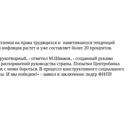
упления на права трудящихся и наметившихся тенденций
инфляция растет и уже составляет более 20 процентов.
укотворный, - отметил М.Шмаков, - созданный руками
ие распоряжений руководства страны. Попытки Центробанка
к с ними бороться. В процессе конструктивного социального
сы. И мы победим!» - заявил в заключение лидер ФНПР.