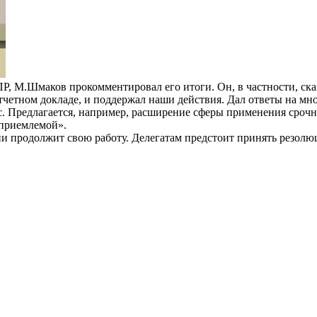
 М.Шмаков прокомментировал его итоги. Он, в частности, сказа
тчетном докладе, и поддержал наши действия. Дал ответы на м
кс. Предлагается, например, расширение сферы применения сро
еприемлемой».
и продолжит свою работу. Делегатам предстоит принять резолю