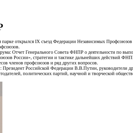
Р
 парке открылся IX съезд Федерации Независимых Профсоюзов 
офсоюзов.
орума: Отчет Генерального Совета ФНПР о деятельности по вып
зов России», стратегии и тактике дальнейших действий ФНПР,
сов членов профсоюзов и ряд других вопросов.
и: Президент Российской Федерации В.В.Путин, руководители др
тодателей, политических партий, научной и творческой общес