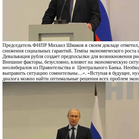
Председатель ФНПР Михаил Шмаков в своем докладе отметил, 
снижения социальных гарантий. Темпы экономического роста и 
Девальвация рубля создает предпосылки для возникновения ри
Внешние факторы, безусловно, влияют на экономическую сит
неолибералов из Правительства и Центрального Банка. Необхо
выправить ситуацию сомнительны…». «Вступая в будущее, нужно
диалога можно найти оптимальные решения всех проблем эконом