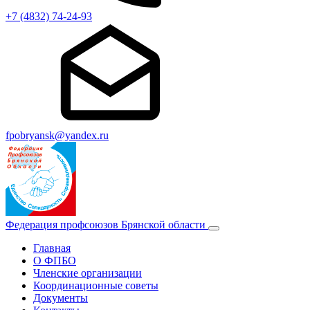
+7 (4832) 74-24-93
fpobryansk@yandex.ru
Федерация профсоюзов Брянской области
Главная
О ФПБО
Членские организации
Координационные советы
Документы