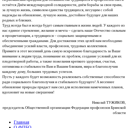
остаётся Днём международной солидарности, днём борьбы за свои права,
за лучшую жизнь, символом единства трудящихся, несущим с собой
надежды на обновление, лучшую жизнь, достойное будущее для наших
родных и близких.
Труд всегда был и всегда будет самым главным в жизни людей. У каждого из
нас единое стремление, желание и мечта – сделать наше Отечество сильным
и процветающим, а трудящихся – социально защищенными и
обеспеченными гражданами. Для достижения этих целей нам необходимо
объединение усилий власти, профсоюзов, трудовых коллективов.
Примите в этот весенний день самую искреннюю благодарность за Ваше
внимание к людям труда, понимание их проблем, создание условий для их
плодотворной работы, а также пожелания крепкого здоровья, счастья,
оптимизма и стабильности Вам и Вашим близким, мира и благополучия
каждому дому, больших трудовых успехов.
Пусть у каждого будет возможность реализовать собственные способности
ради социального благополучия и стабильного будущего! А весеннее
обновление природы придаст нам сил для исполнения намеченных планов,
вдохновит на новые свершения!
Николай ТУЖИКОВ,
председатель Общественной организации Федерации профсоюзов Брянской
области
Главная
О ФПБО