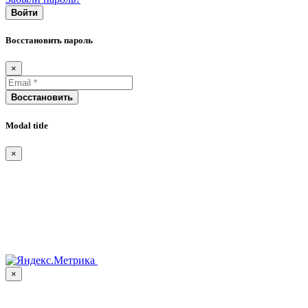
Войти
Восстановить пароль
×
Восстановить
Modal title
×
×
Для обеспечения оптимальной работы, анализа использования и улучшен
размещать на вашем устройстве cookie-файлы.