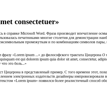
met consectetuer»
лась в справке Microsoft Word. Фраза производит впечатление ос
льзовалась печатниками многие столетия для демонстрации наи
 межсимвольным промежуткам и по комбинациям символов пары
ил фразу «Lorem ipsum ...» до философского трактата Цицерона
О 
quam est qui dolorem ipsum quia dolor sit amet, consectetur, adipi
что это боль...»
т Цицерона в представленый пример. С того времени этот, похо
лением электронных издательств дизайнеры импровизировали в 
екстом «Lorem ipsum» появился более реалистичный способ обо