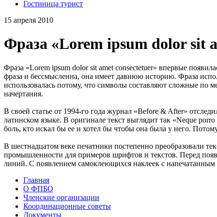
Гостиница турист
15 апреля 2010
Фраза «Lorem ipsum dolor sit a
Фраза «Lorem ipsum dolor sit amet consectetuer» впервые появи
фраза и бессмысленна, она имеет давнюю историю. Фраза испо
использовалась потому, что символы составляют сложные по
начертания.
В своей статье от 1994-го года журнал «Before & After» отслед
латинском языке. В оригинале текст выглядит так «Neque porro quis
боль, кто искал бы ее и хотел бы чтобы она была у него. Потому 
В шестнадцатом веке печатники постепенно преобразовали текс
промышленности для примеров шрифтов и текстов. Перед появ
линий. С появлением самоклеющихся наклеек с напечатанным т
Главная
О ФПБО
Членские организации
Координационные советы
Документы