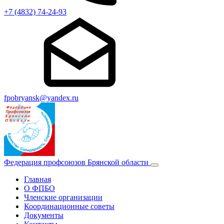
+7 (4832) 74-24-93
fpobryansk@yandex.ru
Федерация профсоюзов Брянской области
Главная
О ФПБО
Членские организации
Координационные советы
Документы