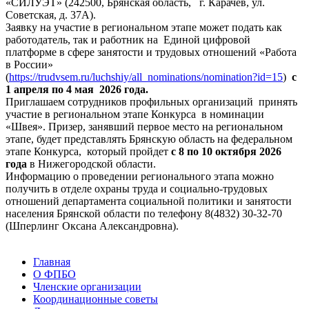
«СИЛУЭТ» (242500, Брянская область, г. Карачев, ул.
Советская, д. 37А).
Заявку на участие в региональном этапе может подать как
работодатель, так и работник на Единой цифровой
платформе в сфере занятости и трудовых отношений «Работа
в России»
(
https://trudvsem.ru/luchshiy/all_nominations/nomination?id=15
)
с
1 апреля по 4 мая 2026 года.
Приглашаем сотрудников профильных организаций принять
участие в региональном этапе Конкурса в номинации
«Швея». Призер, занявший первое место на региональном
этапе, будет представлять Брянскую область на федеральном
этапе Конкурса, который пройдет
с 8 по 10 октября 2026
года
в Нижегородской области.
Информацию о проведении регионального этапа можно
получить в отделе охраны труда и социально-трудовых
отношений департамента социальной политики и занятости
населения Брянской области по телефону 8(4832) 30-32-70
(Шперлинг Оксана Александровна).
Главная
О ФПБО
Членские организации
Координационные советы