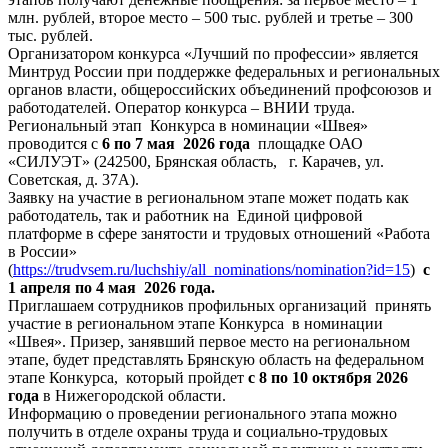
млн. рублей, второе место – 500 тыс. рублей и третье – 300
тыс. рублей.
Организатором конкурса «Лучший по профессии» является
Минтруд России при поддержке федеральных и региональных
органов власти, общероссийских объединений профсоюзов и
работодателей. Оператор конкурса – ВНИИ труда.
Региональный этап Конкурса в номинации «Швея»
проводится с
6 по 7 мая 2026 года
площадке ОАО
«СИЛУЭТ» (242500, Брянская область, г. Карачев, ул.
Советская, д. 37А).
Заявку на участие в региональном этапе может подать как
работодатель, так и работник на Единой цифровой
платформе в сфере занятости и трудовых отношений «Работа
в России»
(
https://trudvsem.ru/luchshiy/all_nominations/nomination?id=15
)
с
1 апреля по 4 мая 2026 года.
Приглашаем сотрудников профильных организаций принять
участие в региональном этапе Конкурса в номинации
«Швея». Призер, занявший первое место на региональном
этапе, будет представлять Брянскую область на федеральном
этапе Конкурса, который пройдет
с 8 по 10 октября 2026
года
в Нижегородской области.
Информацию о проведении регионального этапа можно
получить в отделе охраны труда и социально-трудовых