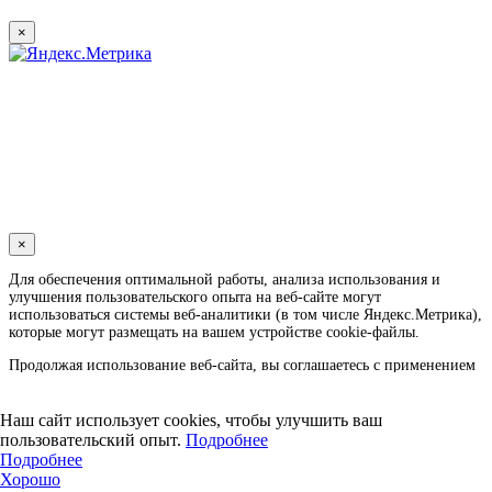
×
×
Для обеспечения оптимальной работы, анализа использования и
улучшения пользовательского опыта на веб-сайте могут
использоваться системы веб-аналитики (в том числе Яндекс.Метрика),
которые могут размещать на вашем устройстве cookie-файлы.
Продолжая использование веб-сайта, вы соглашаетесь с применением
указанных технологий и размещением cookie-файлов. Вы можете
удалить cookie-файлы с вашего устройства через настройки браузера, а
также заблокировать размещение cookie-файлов, однако при этом
Наш сайт использует cookies, чтобы улучшить ваш
некоторые функции веб-сайта могут быть недоступными в связи с
пользовательский опыт.
Подробнее
технологическими ограничениями движка.
Подробнее
Хорошо
Дополнительную информацию вы можете найти в
политике